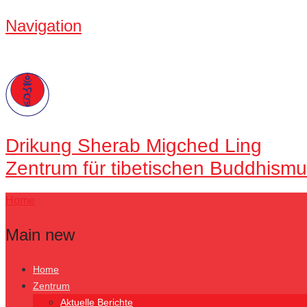
Navigation
Drikung
Sherab Migched Ling
Zentrum für tibetischen Buddhismu
Home
Main new
Home
Zentrum
Aktuelle Berichte