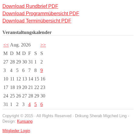
Download Rundbrief PDF
Download Programmübersicht PDF
Download Terminübersicht PDF
Veranstaltungskalender
<<
Aug. 2026
>>
M
D
M
D
F
S
S
27
28
29
30
31
1
2
3
4
5
6
7
8
9
10
11
12
13
14
15
16
17
18
19
20
21
22
23
24
25
26
27
28
29
30
31
1
2
3
4
5
6
Copyright © 2015 · All Rights Reserved · Drikung Sherab Migched Ling -
Design:
Kunsang
Mitglieder Login