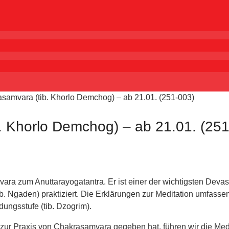
asamvara (tib. Khorlo Demchog) – ab 21.01. (251-003)
. Khorlo Demchog) – ab 21.01. (25
vara zum Anuttarayogatantra. Er ist einer der wichtigsten Dev
b. Ngaden) praktiziert. Die Erklärungen zur Meditation umfasse
dungsstufe (tib. Dzogrim).
 Praxis von Chakrasamvara gegeben hat, führen wir die Medi