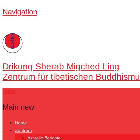
Navigation
Drikung
Sherab Migched Ling
Zentrum für tibetischen Buddhismu
Home
Main new
Home
Zentrum
Aktuelle Berichte