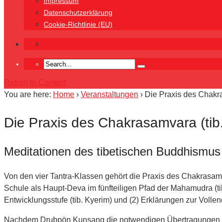
Impressum
Datenschutzerklärung
Cookie-Richtlinie (EU)
Return to Content
You are here:
Home
›
Veranstaltungen
›
Die Praxis des Chakr
Die Praxis des Chakrasamvara (tib
Meditationen des tibetischen Buddhismus
Von den vier Tantra-Klassen gehört die Praxis des Chakrasam
Schule als Haupt-Deva im fünfteiligen Pfad der Mahamudra (ti
Entwicklungsstufe (tib. Kyerim) und (2) Erklärungen zur Vollen
Nachdem Drubpön Kunsang die notwendigen Übertragungen zur