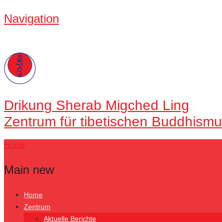
Navigation
Drikung
Sherab Migched Ling
Zentrum für tibetischen Buddhismu
Home
Main new
Home
Zentrum
Aktuelle Berichte