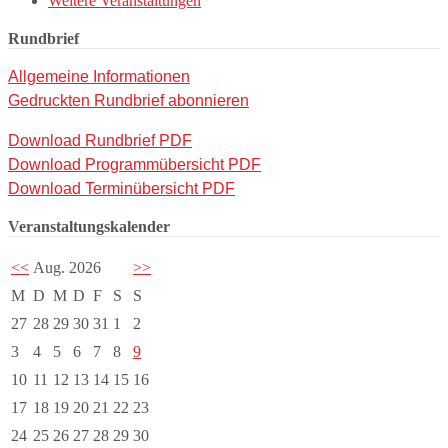
Weitere Veranstaltungen
Rundbrief
Allgemeine Informationen
Gedruckten Rundbrief abonnieren
Download Rundbrief PDF
Download Programmübersicht PDF
Download Terminübersicht PDF
Veranstaltungskalender
<<
Aug. 2026
>>
M
D
M
D
F
S
S
27
28
29
30
31
1
2
3
4
5
6
7
8
9
10
11
12
13
14
15
16
17
18
19
20
21
22
23
24
25
26
27
28
29
30