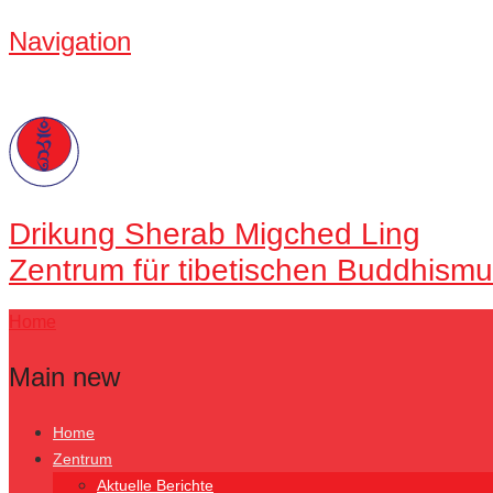
Navigation
Drikung
Sherab Migched Ling
Zentrum für tibetischen Buddhismu
Home
Main new
Home
Zentrum
Aktuelle Berichte