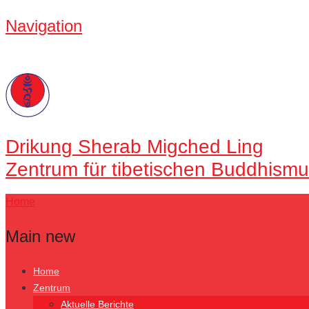
Navigation
Drikung
Sherab Migched Ling
Zentrum für tibetischen Buddhismu
Home
Main new
Home
Zentrum
Aktuelle Berichte