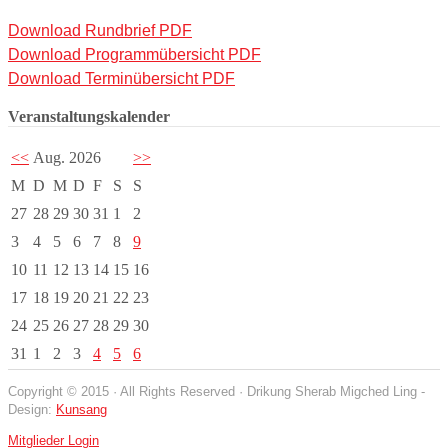
Download Rundbrief PDF
Download Programmübersicht PDF
Download Terminübersicht PDF
Veranstaltungskalender
<<
Aug. 2026
>>
M
D
M
D
F
S
S
27
28
29
30
31
1
2
3
4
5
6
7
8
9
10
11
12
13
14
15
16
17
18
19
20
21
22
23
24
25
26
27
28
29
30
31
1
2
3
4
5
6
Copyright © 2015 · All Rights Reserved · Drikung Sherab Migched Ling -
Design:
Kunsang
Mitglieder Login