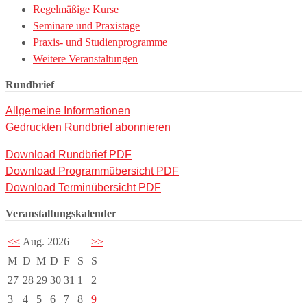
Regelmäßige Kurse
Seminare und Praxistage
Praxis- und Studienprogramme
Weitere Veranstaltungen
Rundbrief
Allgemeine Informationen
Gedruckten Rundbrief abonnieren
Download Rundbrief PDF
Download Programmübersicht PDF
Download Terminübersicht PDF
Veranstaltungskalender
<<
Aug. 2026
>>
M
D
M
D
F
S
S
27
28
29
30
31
1
2
3
4
5
6
7
8
9