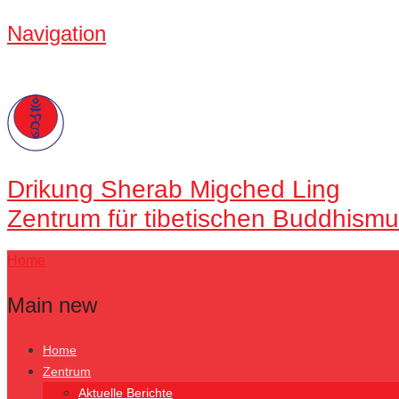
Navigation
Drikung
Sherab Migched Ling
Zentrum für tibetischen Buddhismu
Home
Main new
Home
Zentrum
Aktuelle Berichte