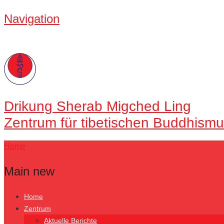
Navigation
Drikung
Sherab Migched Ling
Zentrum für tibetischen Buddhismu
Home
Main new
Home
Zentrum
Aktuelle Berichte