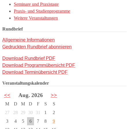
Seminare und Praxistage
Praxis- und Studienprogramme
Weitere Veranstaltungen
Rundbrief
Allgemeine Informationen
Gedruckten Rundbrief abonnieren
Download Rundbrief PDF
Download Programmübersicht PDF
Download Terminübersicht PDF
Veranstaltungskalender
<<
Aug. 2026
>>
M
D
M
D
F
S
S
27
28
29
30
31
1
2
3
4
5
6
7
8
9