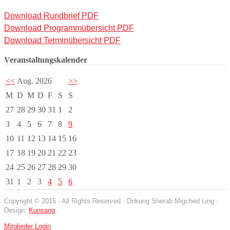
Download Rundbrief PDF
Download Programmübersicht PDF
Download Terminübersicht PDF
Veranstaltungskalender
<<
Aug. 2026
>>
M
D
M
D
F
S
S
27
28
29
30
31
1
2
3
4
5
6
7
8
9
10
11
12
13
14
15
16
17
18
19
20
21
22
23
24
25
26
27
28
29
30
31
1
2
3
4
5
6
Copyright © 2015 · All Rights Reserved · Drikung Sherab Migched Ling -
Design:
Kunsang
Mitglieder Login