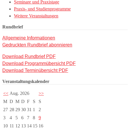
Seminare und Praxistage
Praxis- und Studienprogramme
Weitere Veranstaltungen
Rundbrief
Allgemeine Informationen
Gedruckten Rundbrief abonnieren
Download Rundbrief PDF
Download Programmübersicht PDF
Download Terminübersicht PDF
Veranstaltungskalender
<<
Aug. 2026
>>
M
D
M
D
F
S
S
27
28
29
30
31
1
2
3
4
5
6
7
8
9
10
11
12
13
14
15
16