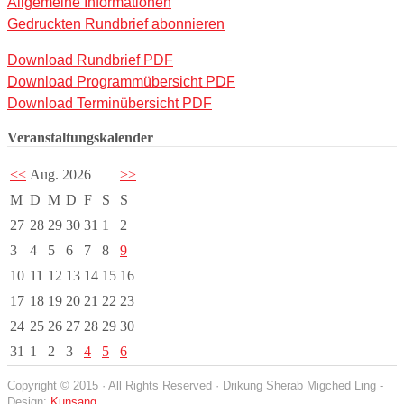
Allgemeine Informationen
Gedruckten Rundbrief abonnieren
Download Rundbrief PDF
Download Programmübersicht PDF
Download Terminübersicht PDF
Veranstaltungskalender
<<
Aug. 2026
>>
M
D
M
D
F
S
S
27
28
29
30
31
1
2
3
4
5
6
7
8
9
10
11
12
13
14
15
16
17
18
19
20
21
22
23
24
25
26
27
28
29
30
31
1
2
3
4
5
6
Copyright © 2015 · All Rights Reserved · Drikung Sherab Migched Ling -
Design:
Kunsang