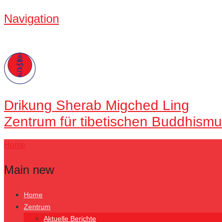
Navigation
Drikung
Sherab Migched Ling
Zentrum für tibetischen Buddhismu
Home
Main new
Home
Zentrum
Aktuelle Berichte