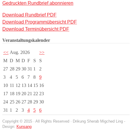
Gedruckten Rundbrief abonnieren
Download Rundbrief PDF
Download Programmübersicht PDF
Download Terminübersicht PDF
Veranstaltungskalender
<<
Aug. 2026
>>
M
D
M
D
F
S
S
27
28
29
30
31
1
2
3
4
5
6
7
8
9
10
11
12
13
14
15
16
17
18
19
20
21
22
23
24
25
26
27
28
29
30
31
1
2
3
4
5
6
Copyright © 2015 · All Rights Reserved · Drikung Sherab Migched Ling -
Design:
Kunsang