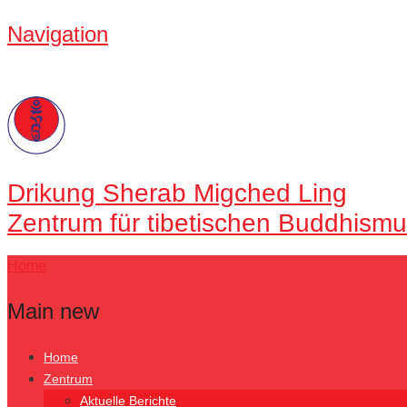
Navigation
Drikung
Sherab Migched Ling
Zentrum für tibetischen Buddhismu
Home
Main new
Home
Zentrum
Aktuelle Berichte