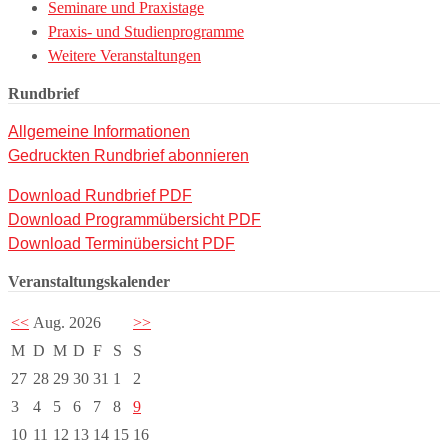
Seminare und Praxistage
Praxis- und Studienprogramme
Weitere Veranstaltungen
Rundbrief
Allgemeine Informationen
Gedruckten Rundbrief abonnieren
Download Rundbrief PDF
Download Programmübersicht PDF
Download Terminübersicht PDF
Veranstaltungskalender
<<
Aug. 2026
>>
M
D
M
D
F
S
S
27
28
29
30
31
1
2
3
4
5
6
7
8
9
10
11
12
13
14
15
16