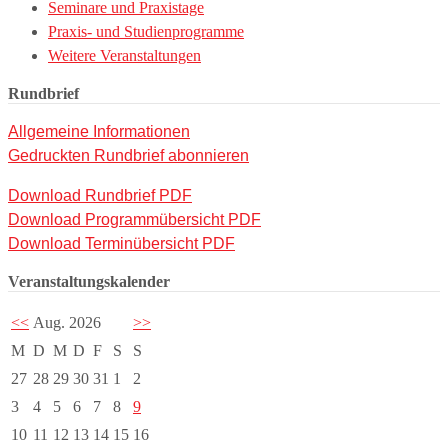
Seminare und Praxistage
Praxis- und Studienprogramme
Weitere Veranstaltungen
Rundbrief
Allgemeine Informationen
Gedruckten Rundbrief abonnieren
Download Rundbrief PDF
Download Programmübersicht PDF
Download Terminübersicht PDF
Veranstaltungskalender
<<
Aug. 2026
>>
M
D
M
D
F
S
S
27
28
29
30
31
1
2
3
4
5
6
7
8
9
10
11
12
13
14
15
16