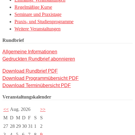
Regelmäßige Kurse
Seminare und Praxistage
Praxis- und Studienprogramme
Weitere Veranstaltungen
Rundbrief
Allgemeine Informationen
Gedruckten Rundbrief abonnieren
Download Rundbrief PDF
Download Programmübersicht PDF
Download Terminübersicht PDF
Veranstaltungskalender
<<
Aug. 2026
>>
M
D
M
D
F
S
S
27
28
29
30
31
1
2
3
4
5
6
7
8
9