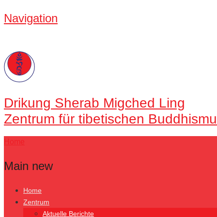
Navigation
Drikung
Sherab Migched Ling
Zentrum für tibetischen Buddhismu
Home
Main new
Home
Zentrum
Aktuelle Berichte