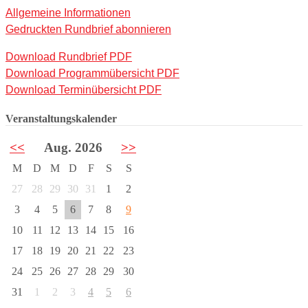
Allgemeine Informationen
Gedruckten Rundbrief abonnieren
Download Rundbrief PDF
Download Programmübersicht PDF
Download Terminübersicht PDF
Veranstaltungskalender
<<
Aug. 2026
>>
M
D
M
D
F
S
S
27
28
29
30
31
1
2
3
4
5
6
7
8
9
10
11
12
13
14
15
16
17
18
19
20
21
22
23
24
25
26
27
28
29
30
31
1
2
3
4
5
6