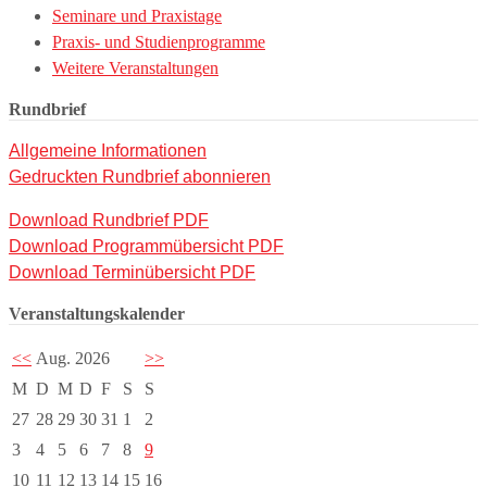
Seminare und Praxistage
Praxis- und Studienprogramme
Weitere Veranstaltungen
Rundbrief
Allgemeine Informationen
Gedruckten Rundbrief abonnieren
Download Rundbrief PDF
Download Programmübersicht PDF
Download Terminübersicht PDF
Veranstaltungskalender
<<
Aug. 2026
>>
M
D
M
D
F
S
S
27
28
29
30
31
1
2
3
4
5
6
7
8
9
10
11
12
13
14
15
16