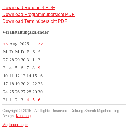
Download Rundbrief PDF
Download Programmübersicht PDF
Download Terminübersicht PDF
Veranstaltungskalender
<<
Aug. 2026
>>
M
D
M
D
F
S
S
27
28
29
30
31
1
2
3
4
5
6
7
8
9
10
11
12
13
14
15
16
17
18
19
20
21
22
23
24
25
26
27
28
29
30
31
1
2
3
4
5
6
Copyright © 2015 · All Rights Reserved · Drikung Sherab Migched Ling -
Design:
Kunsang
Mitglieder Login