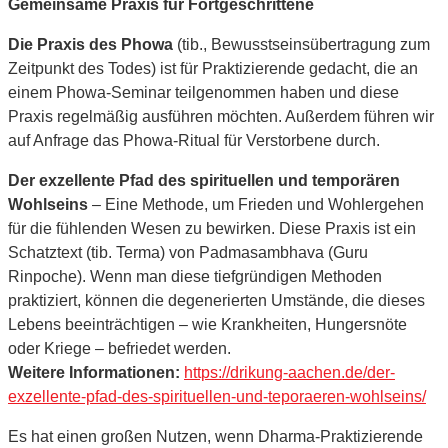
Gemeinsame Praxis für Fortgeschrittene
Die Praxis des Phowa
(tib., Bewusstseinsübertragung zum
Zeitpunkt des Todes) ist für Praktizierende gedacht, die an
einem Phowa-Seminar teilgenommen haben und diese
Praxis regelmäßig ausführen möchten. Außerdem führen wir
auf Anfrage das Phowa-Ritual für Verstorbene durch.
Der exzellente Pfad des spirituellen und temporären
Wohlseins
– Eine Methode, um Frieden und Wohlergehen
für die fühlenden Wesen zu bewirken. Diese Praxis ist ein
Schatztext (tib. Terma) von Padmasambhava (Guru
Rinpoche). Wenn man diese tiefgründigen Methoden
praktiziert, können die degenerierten Umstände, die dieses
Lebens beeinträchtigen – wie Krankheiten, Hungersnöte
oder Kriege – befriedet werden.
Weitere Informationen:
https://drikung-aachen.de/der-
exzellente-pfad-des-spirituellen-und-teporaeren-wohlseins/
Es hat einen großen Nutzen, wenn Dharma-Praktizierende