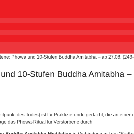
ittene: Phowa und 10-Stufen Buddha Amitabha – ab 27.08. (243
a und 10-Stufen Buddha Amitabha – 
eitpunkt des Todes) ist für Praktizierende gedacht, die an ei
ge das Phowa-Ritual für Verstorbene durch.
der Buddha Amitabha-Meditation
in Verbindung mit der “Sadha