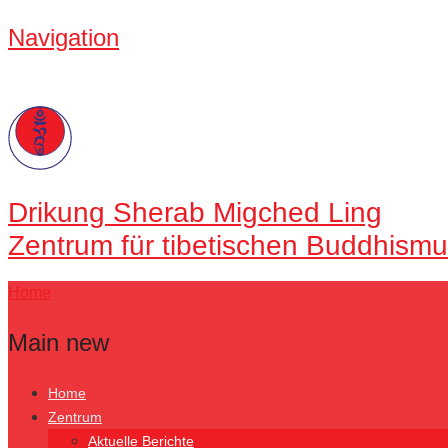
Navigation
Drikung
Sherab Migched Ling
Zentrum für tibetischen Buddhismu
Home
Main new
Home
Zentrum
Aktuelle Berichte