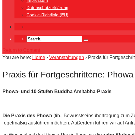
Impressum
Datenschutzerklärung
Cookie-Richtlinie (EU)
Return to Content
You are here:
Home
›
Veranstaltungen
›
Praxis für Fortgeschr
Praxis für Fortgeschrittene: Phow
Phowa- und 10-Stufen Buddha Amitabha-Praxis
Die Praxis des Phowa
(tib., Bewusstseinsübertragung zum Z
regelmäßig ausführen möchten. Außerdem führen wir auf Anfra
Im Wechsel mit der Phowa-Praxis üben wir die
zehn Stufen 