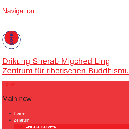
Navigation
Drikung
Sherab Migched Ling
Zentrum für tibetischen Buddhismu
Home
Main new
Home
Zentrum
Aktuelle Berichte