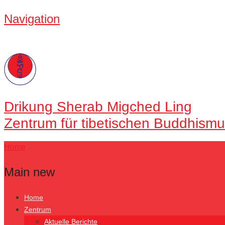
Navigation
Drikung
Sherab Migched Ling
Zentrum für tibetischen Buddhismu
Home
Main new
Home
Zentrum
Aktuelle Berichte