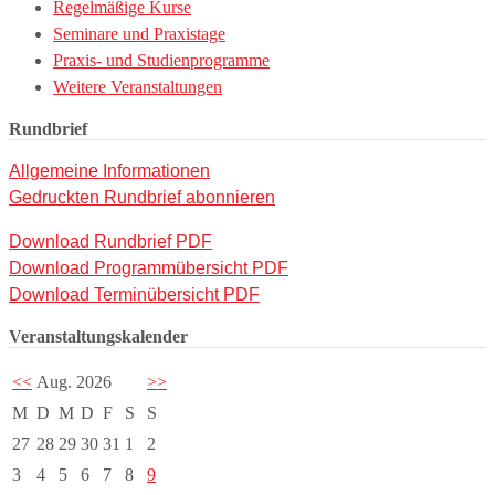
Regelmäßige Kurse
Seminare und Praxistage
Praxis- und Studienprogramme
Weitere Veranstaltungen
Rundbrief
Allgemeine Informationen
Gedruckten Rundbrief abonnieren
Download Rundbrief PDF
Download Programmübersicht PDF
Download Terminübersicht PDF
Veranstaltungskalender
<<
Aug. 2026
>>
M
D
M
D
F
S
S
27
28
29
30
31
1
2
3
4
5
6
7
8
9