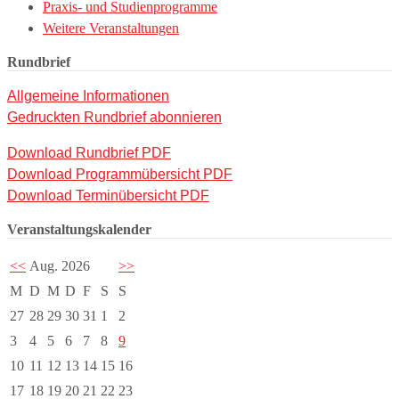
Praxis- und Studienprogramme
Weitere Veranstaltungen
Rundbrief
Allgemeine Informationen
Gedruckten Rundbrief abonnieren
Download Rundbrief PDF
Download Programmübersicht PDF
Download Terminübersicht PDF
Veranstaltungskalender
<<
Aug. 2026
>>
M
D
M
D
F
S
S
27
28
29
30
31
1
2
3
4
5
6
7
8
9
10
11
12
13
14
15
16
17
18
19
20
21
22
23