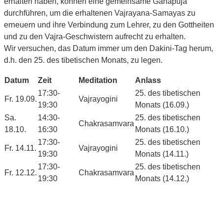
erhalten haben, können eine gemeinsame Ganapuja
durchführen, um die erhaltenen Vajrayana-Samayas zu
erneuern und ihre Verbindung zum Lehrer, zu den Gottheiten
und zu den Vajra-Geschwistern aufrecht zu erhalten.
Wir versuchen, das Datum immer um den Dakini-Tag herum,
d.h. den 25. des tibetischen Monats, zu legen.
Datum
Zeit
Meditation
Anlass
17:30-
25. des tibetischen
Fr. 19.09.
Vajrayogini
19:30
Monats (16.09.)
Sa.
14:30-
25. des tibetischen
Chakrasamvara
18.10.
16:30
Monats (16.10.)
17:30-
25. des tibetischen
Fr. 14.11.
Vajrayogini
19:30
Monats (14.11.)
17:30-
25. des tibetischen
Fr. 12.12.
Chakrasamvara
19:30
Monats (14.12.)