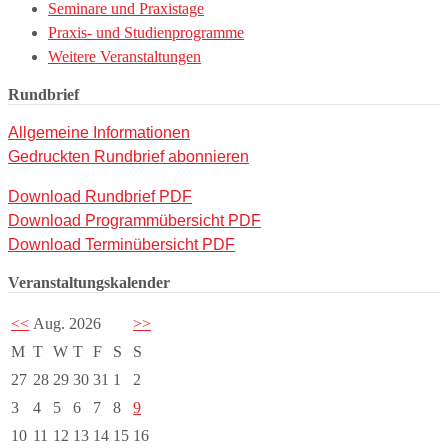
Seminare und Praxistage
Praxis- und Studienprogramme
Weitere Veranstaltungen
Rundbrief
Allgemeine Informationen
Gedruckten Rundbrief abonnieren
Download Rundbrief PDF
Download Programmübersicht PDF
Download Terminübersicht PDF
Veranstaltungskalender
<<
Aug. 2026
>>
M
T
W
T
F
S
S
27
28
29
30
31
1
2
3
4
5
6
7
8
9
10
11
12
13
14
15
16