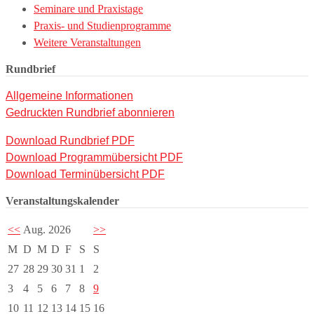
Seminare und Praxistage
Praxis- und Studienprogramme
Weitere Veranstaltungen
Rundbrief
Allgemeine Informationen
Gedruckten Rundbrief abonnieren
Download Rundbrief PDF
Download Programmübersicht PDF
Download Terminübersicht PDF
Veranstaltungskalender
<<
Aug. 2026
>>
M
D
M
D
F
S
S
27
28
29
30
31
1
2
3
4
5
6
7
8
9
10
11
12
13
14
15
16