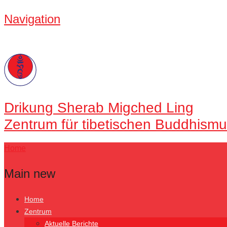
Navigation
Drikung
Sherab Migched Ling
Zentrum für tibetischen Buddhismu
Home
Main new
Home
Zentrum
Aktuelle Berichte