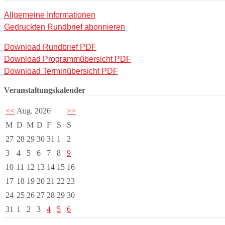
Allgemeine Informationen
Gedruckten Rundbrief abonnieren
Download Rundbrief PDF
Download Programmübersicht PDF
Download Terminübersicht PDF
Veranstaltungskalender
<<
Aug. 2026
>>
M
D
M
D
F
S
S
27
28
29
30
31
1
2
3
4
5
6
7
8
9
10
11
12
13
14
15
16
17
18
19
20
21
22
23
24
25
26
27
28
29
30
31
1
2
3
4
5
6