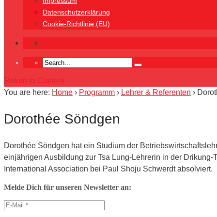
Impressum
Datenschutzerklärung
Cookie-Richtlinie (EU)
Return to Content
You are here:
Home
›
Programm
›
Lehrer & Referenten
›
Doro
Dorothée Söndgen
Dorothée Söndgen hat ein Studium der Betriebswirtschaftsleh
einjährigen Ausbildung zur Tsa Lung-Lehrerin in der Drikung
International Association bei Paul Shoju Schwerdt absolviert.
Melde Dich für unseren Newsletter an: