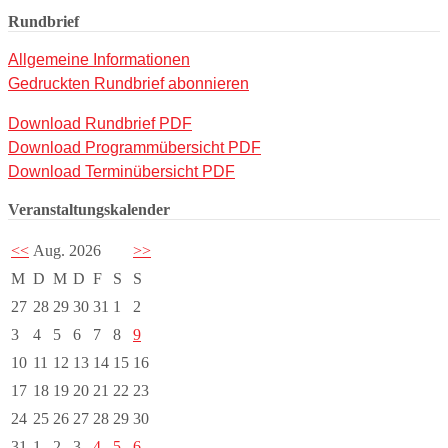
Rundbrief
Allgemeine Informationen
Gedruckten Rundbrief abonnieren
Download Rundbrief PDF
Download Programmübersicht PDF
Download Terminübersicht PDF
Veranstaltungskalender
<<
Aug. 2026
>>
M
D
M
D
F
S
S
27
28
29
30
31
1
2
3
4
5
6
7
8
9
10
11
12
13
14
15
16
17
18
19
20
21
22
23
24
25
26
27
28
29
30
31
1
2
3
4
5
6