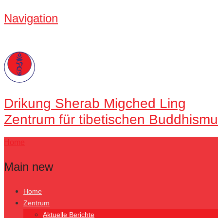
Navigation
Drikung
Sherab Migched Ling
Zentrum für tibetischen Buddhismu
Home
Main new
Home
Zentrum
Aktuelle Berichte