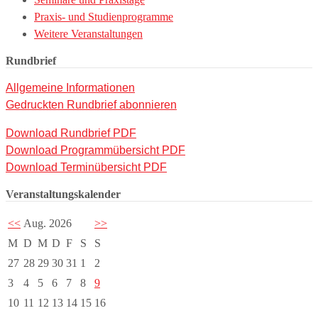
Praxis- und Studienprogramme
Weitere Veranstaltungen
Rundbrief
Allgemeine Informationen
Gedruckten Rundbrief abonnieren
Download Rundbrief PDF
Download Programmübersicht PDF
Download Terminübersicht PDF
Veranstaltungskalender
<<
Aug. 2026
>>
M
D
M
D
F
S
S
27
28
29
30
31
1
2
3
4
5
6
7
8
9
10
11
12
13
14
15
16