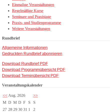
Einmalige Veranstaltungen
Regelmäßige Kurse
Seminare und Praxistage
Praxis- und Studienprogramme
Weitere Veranstaltungen
Rundbrief
Allgemeine Informationen
Gedruckten Rundbrief abonnieren
Download Rundbrief PDF
Download Programmübersicht PDF
Download Terminübersicht PDF
Veranstaltungskalender
<<
Aug. 2026
>>
M
D
M
D
F
S
S
27
28
29
30
31
1
2