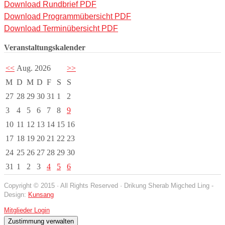
Download Rundbrief PDF
Download Programmübersicht PDF
Download Terminübersicht PDF
Veranstaltungskalender
<<
Aug. 2026
>>
M
D
M
D
F
S
S
27
28
29
30
31
1
2
3
4
5
6
7
8
9
10
11
12
13
14
15
16
17
18
19
20
21
22
23
24
25
26
27
28
29
30
31
1
2
3
4
5
6
Copyright © 2015 · All Rights Reserved · Drikung Sherab Migched Ling -
Design:
Kunsang
Mitglieder Login
Zustimmung verwalten