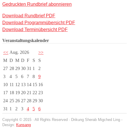
Gedruckten Rundbrief abonnieren
Download Rundbrief PDF
Download Programmübersicht PDF
Download Terminübersicht PDF
Veranstaltungskalender
<<
Aug. 2026
>>
M
D
M
D
F
S
S
27
28
29
30
31
1
2
3
4
5
6
7
8
9
10
11
12
13
14
15
16
17
18
19
20
21
22
23
24
25
26
27
28
29
30
31
1
2
3
4
5
6
Copyright © 2015 · All Rights Reserved · Drikung Sherab Migched Ling -
Design:
Kunsang