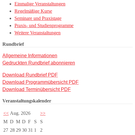
Einmalige Veranstaltungen
Regelmäßige Kurse
Seminare und Praxistage
Praxis- und Studienprogramme
Weitere Veranstaltungen
Rundbrief
Allgemeine Informationen
Gedruckten Rundbrief abonnieren
Download Rundbrief PDF
Download Programmübersicht PDF
Download Terminübersicht PDF
Veranstaltungskalender
<<
Aug. 2026
>>
M
D
M
D
F
S
S
27
28
29
30
31
1
2