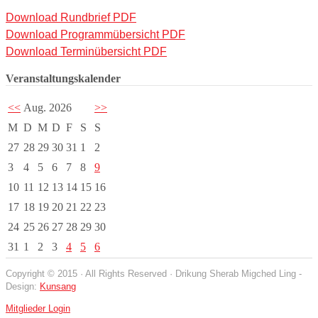
Download Rundbrief PDF
Download Programmübersicht PDF
Download Terminübersicht PDF
Veranstaltungskalender
<<
Aug. 2026
>>
M
D
M
D
F
S
S
27
28
29
30
31
1
2
3
4
5
6
7
8
9
10
11
12
13
14
15
16
17
18
19
20
21
22
23
24
25
26
27
28
29
30
31
1
2
3
4
5
6
Copyright © 2015 · All Rights Reserved · Drikung Sherab Migched Ling -
Design:
Kunsang
Mitglieder Login