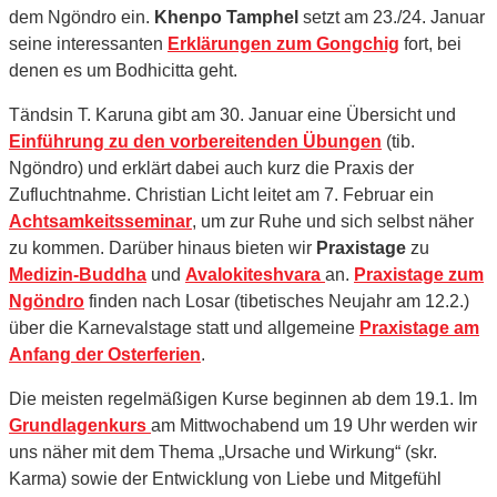
dem Ngöndro ein.
Khenpo Tamphel
setzt am 23./24. Januar
seine interessanten
Erklärungen zum Gongchig
fort, bei
denen es um Bodhicitta geht.
Tändsin T. Karuna gibt am 30. Januar eine Übersicht und
Einführung zu den vorbereitenden Übungen
(tib.
Ngöndro) und erklärt dabei auch kurz die Praxis der
Zufluchtnahme. Christian Licht leitet am 7. Februar ein
Achtsamkeitsseminar
, um zur Ruhe und sich selbst näher
zu kommen. Darüber hinaus bieten wir
Praxistage
zu
Medizin-Buddha
und
Avalokiteshvara
an.
Praxistage zum
Ngöndro
finden nach Losar (tibetisches Neujahr am 12.2.)
über die Karnevalstage statt und allgemeine
Praxistage am
Anfang der Osterferien
.
Die meisten regelmäßigen Kurse beginnen ab dem 19.1. Im
Grundlagenkurs
am Mittwochabend um 19 Uhr werden wir
uns näher mit dem Thema „Ursache und Wirkung“ (skr.
Karma) sowie der Entwicklung von Liebe und Mitgefühl