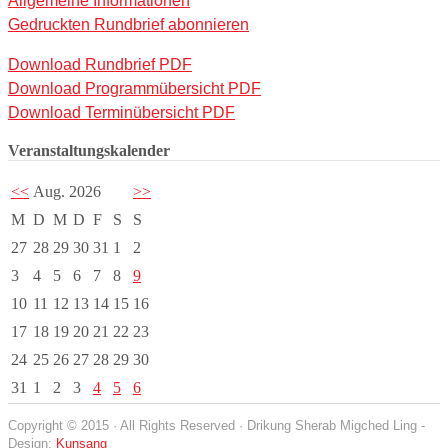
Allgemeine Informationen
Gedruckten Rundbrief abonnieren
Download Rundbrief PDF
Download Programmübersicht PDF
Download Terminübersicht PDF
Veranstaltungskalender
<<
Aug. 2026
>>
M
D
M
D
F
S
S
27
28
29
30
31
1
2
3
4
5
6
7
8
9
10
11
12
13
14
15
16
17
18
19
20
21
22
23
24
25
26
27
28
29
30
31
1
2
3
4
5
6
Copyright © 2015 · All Rights Reserved · Drikung Sherab Migched Ling -
Design:
Kunsang